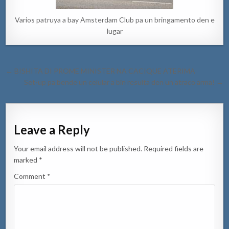
Varios patruya a bay Amsterdam Club pa un bringamento den e
lugar
Post
← BISHITA DI PROME MINISTER NA CACIQUE ATERIMA
navigation
Set-up pa bende un celular a bin resulta den un atraco arma! →
Leave a Reply
Your email address will not be published.
Required fields are
marked
*
Comment
*