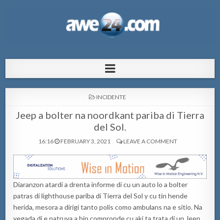
AWE24.com Bo centro di informacion
Bo centro di informacion pa Aruba
pa Aruba
POSTED
INCIDENTE
IN
Jeep a bolter na noordkant pariba di Tierra
del Sol.
16:16
FEBRUARY 3, 2021
LEAVE A COMMENT
Diaranzon atardi a drenta informe di cu un auto lo a bolter
patras di lighthouse pariba di Tierra del Sol y cu tin hende
herida, mesora a dirigi tanto polis como ambulans na e sitio. Na
yegada di e patruya a bin compronde cu aki ta trata di un Jeep