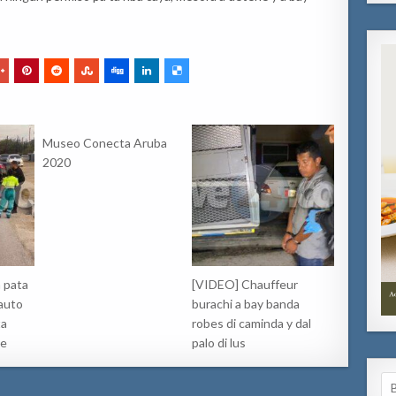
Museo Conecta Aruba
2020
 pata
[VIDEO] Chauffeur
 auto
burachi a bay banda
ta
robes di caminda y dal
ne
palo di lus
Se