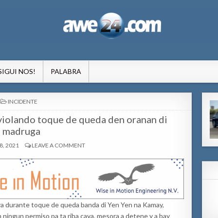
formacion pa Aruba
SIGUI NOS!
PALABRA
POSTED
INCIDENTE
IN
 violando toque de queda den oranan di
madruga
, 2021
LEAVE A COMMENT
aya durante toque de queda banda di Yen Yen na Kamay,
in ningun permiso pa ta riba caya, mesora a detene y a bay