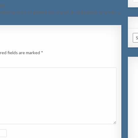
for
ri!
problema entre ex-pareha den oranan di madruga na Jamanota →
Ar
red fields are marked
*