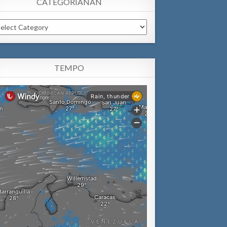
CATEGORIANAN
tegorianan
TEMPO