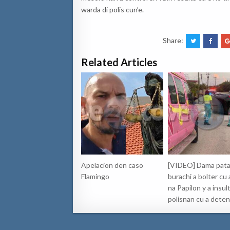
warda di polis cun’e.
Share:
Related Articles
Apelacion den caso
[VIDEO] Dama pata
Flamingo
burachi a bolter cu
na Papilon y a insul
polisnan cu a dete