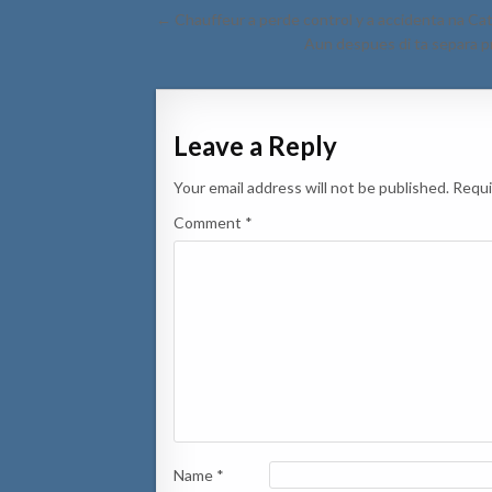
Post
← Chauffeur a perde control y a accidenta na Cati
navigation
Aun despues di ta separa 
Leave a Reply
Your email address will not be published.
Requi
Comment
*
Name
*