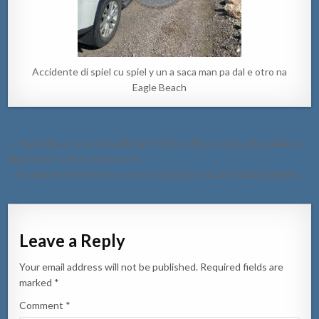
Accidente di spiel cu spiel y un a saca man pa dal e otro na
Eagle Beach
Post
← Naturalesa cu su maravillanan. Na Sero Blanco mata di awakati cu
navigation
figura di un cara na su troncon.
Accidente entre un auto y un truck patras di La Granja Savaneta →
Leave a Reply
Your email address will not be published.
Required fields are
marked
*
Comment
*