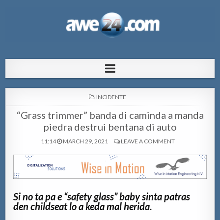
AWE24.com Bo centro di informacion
Bo centro di informacion pa Aruba
pa Aruba
POSTED
INCIDENTE
IN
“Grass trimmer” banda di caminda a manda
piedra destrui bentana di auto
11:14
MARCH 29, 2021
LEAVE A COMMENT
Si no ta pa e “safety glass” baby sinta patras
den childseat lo a keda mal herida.