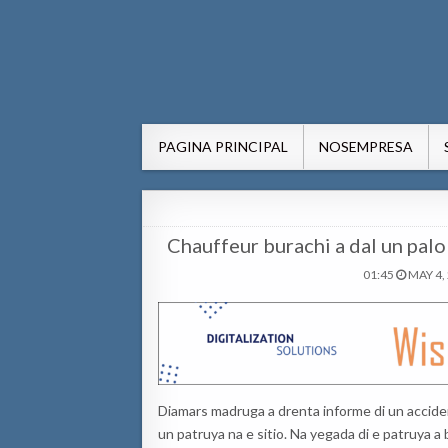
AWE24.com Bo centro di in
Bo centro di informacion pa Aruba
PAGINA PRINCIPAL
NOSEMPRESA
Chauffeur burachi a dal un palo 
01:45
MAY 4,
Diamars madruga a drenta informe di un accident
un patruya na e sitio. Na yegada di e patruya a