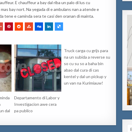
uffeur. E chauffeur a bay dal riba un palo di lus cu
lus mas bay nort. Na yegada di e ambulans nan a atende e
eda tene e caminda sera te casi den oranan di mainta.
Truck carga cu grijs para
na un subida a reverse su
so cu su so a baha bin
abao dal cura di cas
kentel y dal un pickup y
un van na Kurimiauw!
minda
Departamento di Labor y
a
Investigacion awe cera
un dal
pa publico
Se