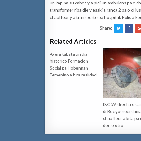
un kap na su cabes y a pidi un ambulans pa e cha
transformer riba dje y esaki a ranca 2 palo di 
chauffeur y a transporte pa hospital. Polis a k
Share:
Related Articles
Ayera tabata un dia
historico Formacion
Social pa Hobennan
Femenino a bira realidad
D.O.W. drecha e ca
di Boegoeroei dam
chauffeur a kita pa 
den e otro