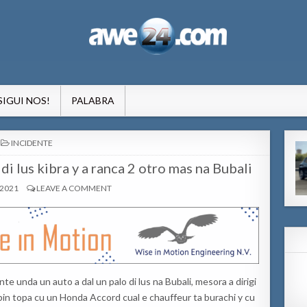
formacion pa Aruba
SIGUI NOS!
PALABRA
POSTED
INCIDENTE
IN
di lus kibra y a ranca 2 otro mas na Bubali
 2021
LEAVE A COMMENT
e unda un auto a dal un palo di lus na Bubali, mesora a dirigi
 bin topa cu un Honda Accord cual e chauffeur ta burachi y cu