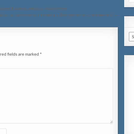
for
biga y baranca, ambos a keda deteni
eaños cu bebemento a termina cu bringamento y cortamento! →
Ar
red fields are marked
*