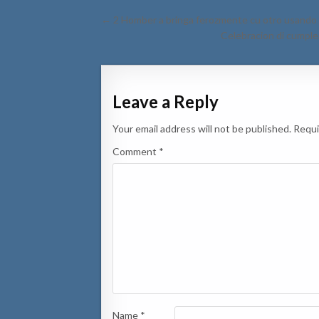
Post
← 2 Homber a bringa ferozmente cu otro usando 
navigation
Celebracion di cumpl
Leave a Reply
Your email address will not be published.
Requi
Comment
*
Name
*