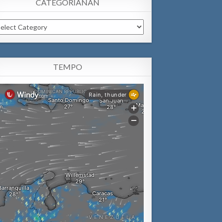
CATEGORIANAN
tegorianan
TEMPO