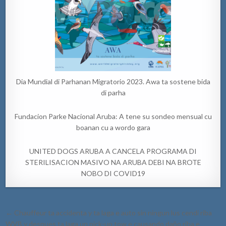
Dia Mundial di Parhanan Migratorio 2023. Awa ta sostene bida
di parha
Fundacion Parke Nacional Aruba: A tene su sondeo mensual cu
boanan cu a wordo gara
UNITED DOGS ARUBA A CANCELA PROGRAMA DI
STERILISACION MASIVO NA ARUBA DEBI NA BROTE
NOBO DI COVID19
Post
← Chauffeur ta accidenta y ta laga e auto sin ningun lus cendi riba
navigation
WVB y despues ta laga un pick-up tow e causando daño riba e