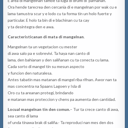
E area di mangelnan tambe ta luga di drumi di parhanan.
Ora hende tarecrea den cercania di e mangelnan por wak cu e
lama tamustra scur y e lodo cu ta forma tin un holo fuerte y
particular. E holo ta bin di e blachinan cu ta cay
y ta desintegra den e awa.
Caracterist
ic
anan
di mata di
mangelnan
.
Mangelnan ta un vegetacion cu mester
di awa salo pa e sobrevivi. Ta haya nan canto di
lama, den bahianan y den saliñanan cu ta conecta cu lama.
Cada sorto di mangel tin su mesun aspecto
y funcion den naturalesa.
Antes tabatin mas matanan di mangel riba rifnan. Awor nan ta
mas concentra na Spaans Lagoen y Isla di
Oro cu ta areanan protegi, brindando
e matanan mas proteccion y chens pa aumenta den cantidad.
Locual
m
angelnan
tin
den
comun.
– Tur ta crece canto di awa,
sea canto di lama
of unda tinawa brak di saliña.- Ta reproduci nan mes den dos