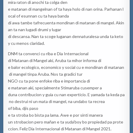
mira raton di anochi ta colga den
e matanan di mangelnan of ta haya holo di nan orina. Parhanan l
ocal of esunnan cu ta haya banda
di awa tambe tafrecuenta mondinan di matanan di mangel. Akin
an ta nan lugadi drumi y lugar
di descansa. Nan ta scoge luganan dennaturalesa unda ta keto
y cu menos claridad.
DNM ta convenci cu riba e Dia Internacional
di Matanan di Mangel aki, Aruba ta mihor informa di
e balor ecologico, economico y social cu e mondinan di matanan
di mangel tinpa Aruba. Nos ta gradici tur
NGO cu ta pone enfoke riba e importancia di
e matanan aki, specialmente Stimaruba cusemper a
duna contribucion y guia cu nan experticio. E yamada ta keda pa
no destrui ni un mata di mangel, na undabo ta recrea
of biba, djis paso
e ta stroba bo bista pa lama. Awe e por sinti manera
un strobacion pero mañan e ta yuda’boy bo propiedad pa prote
ccion. Feliz Dia Internacional di Matanan di Mangel 2021
.