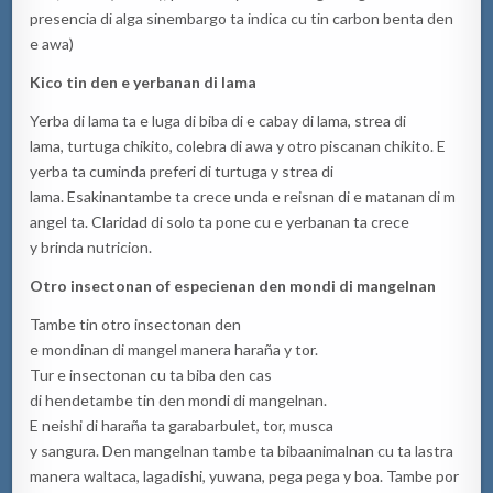
presencia di alga sinembargo ta indica cu tin carbon benta den
e awa)
Kico
tin
den e
y
erba
nan
di lama
Yerba di lama ta e luga di biba di e cabay di lama, strea di
lama, turtuga chikito, colebra di awa y otro piscanan chikito. E
yerba ta cuminda preferi di turtuga y strea di
lama. Esakinantambe ta crece unda e reisnan di e matanan di m
angel ta. Claridad di solo ta pone cu e yerbanan ta crece
y brinda nutricion.
Otro
insectonan
of
especie
nan
den
mondi
di
mangelnan
Tambe tin otro insectonan den
e mondinan di mangel manera haraña y tor.
Tur e insectonan cu ta biba den cas
di hendetambe tin den mondi di mangelnan.
E neishi di haraña ta garabarbulet, tor, musca
y sangura. Den mangelnan tambe ta bibaanimalnan cu ta lastra
manera waltaca, lagadishi, yuwana, pega pega y boa. Tambe por