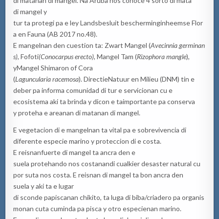
di matanan di
mangel. Na Aruba nos conoce 4 sorto di mata
di mangel y
tur ta protegi pa e ley Landsbesluit bescherminginheemse Flor
a en Fauna (AB 2017 no.48).
E mangelnan den cuestion ta: Zwart Mangel (
Avecinnia
germinan
s
),
Fofoti
(
Conocarpus
erecto),
Mangel Tam (
Rizophora
mangle
),
y
Mangel Shimaron of Cora
(
Laguncularia
racemosa
). DirectieNatuur en Milieu (DNM) tin e
deber pa informa comunidad di tur e servicionan cu e
ecosistema aki ta brinda y dicon e taimportante pa conserva
y proteha e areanan di matanan di mangel.
E vegetacion di e mangelnan ta vital pa e sobrevivencia di
diferente especie marino y proteccion di e costa.
E reisnanfuerte di mangel ta ancra den e
suela protehando nos costanandi cualkier desaster natural cu
por suta nos costa. E reisnan di mangel ta bon ancra den
suela y aki ta e lugar
di sconde papiscanan chikito, ta luga di biba/criadero pa organis
monan cuta cuminda pa pisca y otro especienan marino.