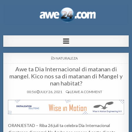
AWE24.com Bo centro di informacion
Bo centro di informacion pa Aruba
pa Aruba
POSTED
NATURALEZA
IN
Awe ta Dia Internacional di matanan di
mangel. Kico nos sa di matanan di Mangel y
nan habitat?
00:56
JULY 26, 2021
LEAVE A COMMENT
ORANJESTAD – Riba 26 juli ta celebra Dia Internacional