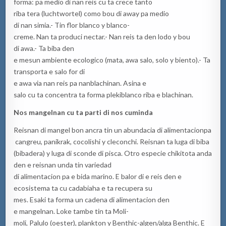
forma: pa medio di nan reis cu ta crece tanto
riba tera (luchtwortel) como bou di away pa medio
di nan simia.- Tin flor blanco y blanco-
creme. Nan ta produci nectar.- Nan reis ta den lodo y bou
di awa.- Ta biba den
e mesun ambiente ecologico (mata, awa salo, solo y biento).- Ta
transporta e salo for di
e awa via nan reis pa nanblachinan. Asina e
salo cu ta concentra ta forma plekiblanco riba e blachinan.
Nos
mangelnan
cu
ta
parti
di nos
cuminda
Reisnan di mangel bon ancra tin un abundacia di alimentacionpa
cangreu, panikrak, cocolishi y cleconchi. Reisnan ta luga di biba
(bibadera) y luga di sconde di pisca. Otro especie chikitota anda
den e reisnan unda tin variedad
di alimentacion pa e bida marino. E balor di e reis den e
ecosistema ta cu cadabiaha e ta recupera su
mes. Esaki ta forma un cadena di alimentacion den
e mangelnan. Loke tambe tin ta Moli-
moli, Palulo (oester), plankton y Benthic-algen/alga Benthic. E