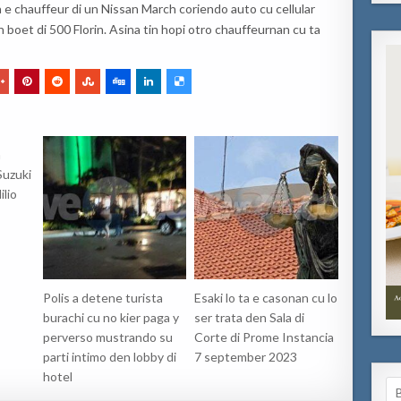
 e chauffeur di un Nissan March coriendo auto cu cellular
 boet di 500 Florin. Asina tin hopi otro chauffeurnan cu ta
n
Suzuki
ilio
Polis a detene turista
Esaki lo ta e casonan cu lo
burachi cu no kier paga y
ser trata den Sala di
perverso mustrando su
Corte di Prome Instancia
parti intimo den lobby di
7 september 2023
hotel
Se