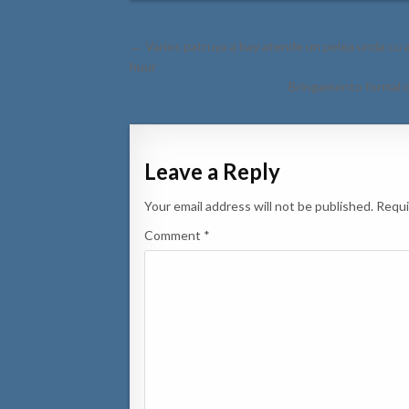
Post
← Varios patruya a bay atende un pelea unda cu 
navigation
huur
Bringamento formal c
Leave a Reply
Your email address will not be published.
Requi
Comment
*