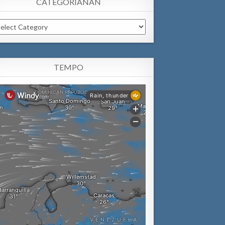
CATEGORIANAN
tegorianan
TEMPO