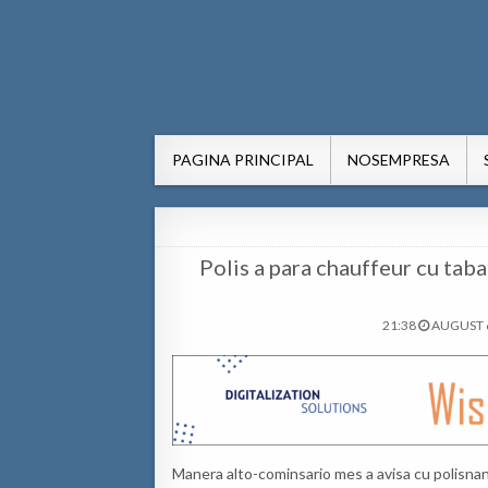
AWE24.com Bo centro di in
Bo centro di informacion pa Aruba
PAGINA PRINCIPAL
NOSEMPRESA
Polis a para chauffeur cu taba
21:38
AUGUST 6
Manera alto-cominsario mes a avisa cu polisna