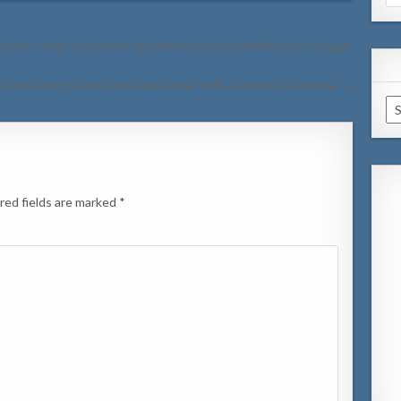
for
a saca cuchiu y machete na Arendsstraat pa motibo di no a paga
u hopi destruccion den Dadelstraat polis a detene 3 persona →
Ar
red fields are marked
*