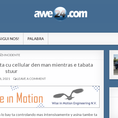
formacion pa Aruba
SIGUI NOS!
PALABRA
POSTED
INCIDENTE
IN
ta cu cellular den man mientras e tabata
stuur
, 2021
LEAVE A COMMENT
n lo bay ta controlando mas intensivamente y asina tambe ta