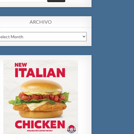
:
ARCHIVO
chivo