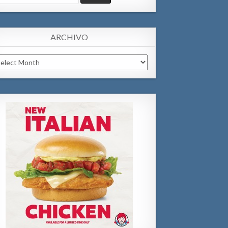
:
ARCHIVO
chivo