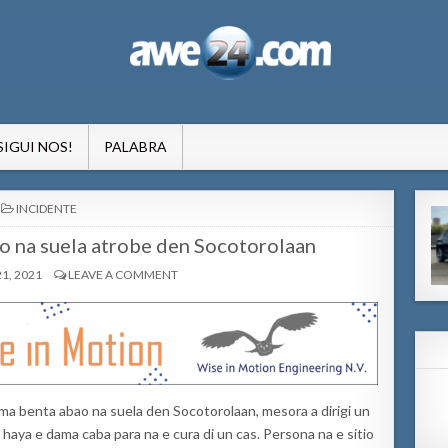
formacion pa Aruba
SIGUI NOS!
PALABRA
POSTED
INCIDENTE
IN
o na suela atrobe den Socotorolaan
1, 2021
LEAVE A COMMENT
ama benta abao na suela den Socotorolaan, mesora a dirigi un
 haya e dama caba para na e cura di un cas. Persona na e sitio