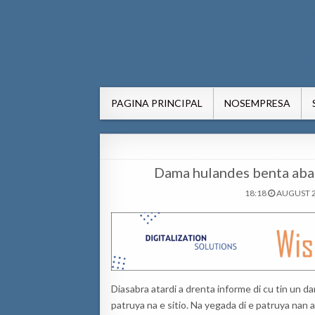
AWE24.com Bo centro di in
Bo centro di informacion pa Aruba
PAGINA PRINCIPAL
NOSEMPRESA
Dama hulandes benta aba
18:18
AUGUST 2
Diasabra atardi a drenta informe di cu tin un d
patruya na e sitio. Na yegada di e patruya nan a