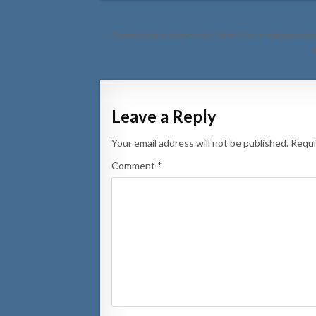
Post
← Dama local a fayece na Perle D’or, e tabata ma
navigation
Leave a Reply
Your email address will not be published.
Requi
Comment
*