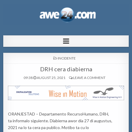
AWE24.com Bo centro di informacion
Bo centro di informacion pa Aruba
pa Aruba
POSTED
INCIDENTE
IN
DRH cera diabierna
09:38
AUGUST 25, 2021
LEAVE A COMMENT
ORANJESTAD – Departamento RecursoHumano, DRH,
ta informalo siguiente. Diabierna awor dia 27 di augustus,
2021 na lo ta cera pa publico. Motibo ta cu lo