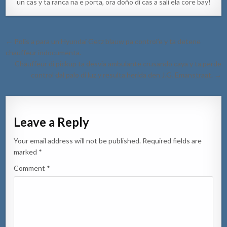
un cas y ta ranca na e porta, ora doño di cas a sali ela core bay!
Post
← Polis a para un Hyundai Getz blauw pa control’e y ta detene
navigation
chauffeur indocumenta.
Chauffeur di pickup ta desvia ambulante crusando caya y ta perde
control dal palo di luz y resulta herida den J.G. Emanstraat. →
Leave a Reply
Your email address will not be published.
Required fields are
marked
*
Comment
*