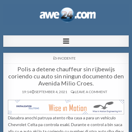
AWE24.com Bo centro di informacion
Bo centro di informacion pa Aruba
pa Aruba
POSTED
INCIDENTE
IN
Polis a detene chauffeur sin rijbewijs
coriendo cu auto sin ningun documento den
Avenida Milio Croes.
19:14
SEPTEMBER 4, 2021
LEAVE A COMMENT
Diasabra anochi patruya atento riba caya a para un vehiculo
Chevrolet Celta pa controla esaki. Durante e control a bin saca
afo cu e auto aki lo ta coriendo cu number di otro auto riba dje y