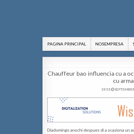
AWE24.com Bo centro di in
Bo centro di informacion pa Aruba
PAGINA PRINCIPAL
NOSEMPRESA
Chauffeur bao influencia cu a o
cu arma
19:53
SEPTEMBER 
Diadomingo anochi despues di a ocasiona un ac