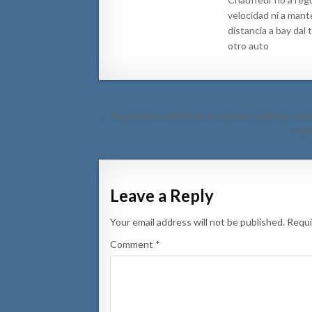
velocidad ni a man
distancia a bay dal t
otro auto
Post
← Persona bou infliencia ta causa accidente, men
navigation
Poli
Leave a Reply
Your email address will not be published.
Requi
Comment
*