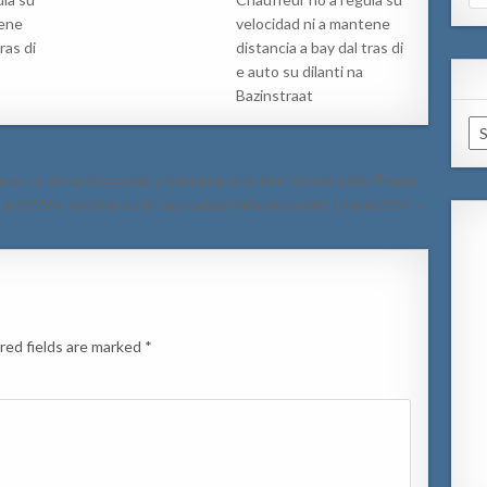
for
tene
velocidad ni a mantene
ras di
distancia a bay dal tras di
e auto su dilanti na
Bazinstraat
Ar
asa cu arma di candela y bandona sitio den Avenida Alo Tromp.
s a detene homber cu lo tabata bao influencia den Oranjestad →
red fields are marked
*