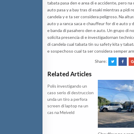
tabata pasa den e area di e accidente, pero na u
auto pasa y a bay tras di esaki mientras a pidi 
candela y e ta ser considera peligroso. Na altur
auto y a ranca saca e chauffeur for di e auto y 
e banda di pasahero den e auto. Un grupo di no 
solicita presencia di e investigadornan technic
di candela cual tabata tin su safety kita y tabat
e sospechoso cual ta ser considera semper ar
Share:
Related Articles
Polis investigando un
caso serio di destruccion
unda un tiro a perfora
screen di laptop na un
cas na Meiveld
Chauffeur no a reg