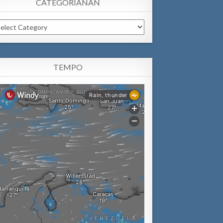
CATEGORIANAN
tegorianan
TEMPO