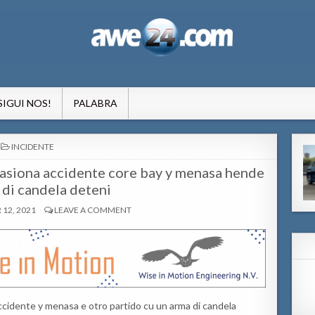
formacion pa Aruba
SIGUI NOS!
PALABRA
POSTED
INCIDENTE
IN
casiona accidente core bay y menasa hende
 di candela deteni
12, 2021
LEAVE A COMMENT
cidente y menasa e otro partido cu un arma di candela