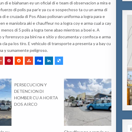
n di e biahanan ey un oficial di e team di observacion a mira e
refuerzo di polis pa par’e ya cu e sospechoso ta cu un arma di
a di e cruzada di Pos Abao polisnan uniforma a logra para e
den e maniobra aki e chauffeur no a logra coy e arma cual a cay
menos di 5 polis a logra tene abao mientras a boei e. A
o y forensyco pa bini na e sitio y documenta y confisca e arma
a cla pa los tiro. E vehiculo di transporte a presenta y a bay cu
ma y sumamente peligroso.
PERSECUCION Y
DETENCION DI
HOMBER CU A HORTA
DOS AIRCO
Se
ula su
Chauffeur no a regula su