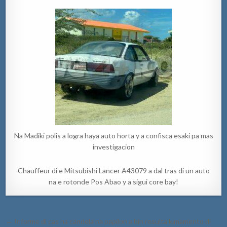
Na Madiki polis a logra haya auto horta y a confisca esaki pa mas
investigacion
Chauffeur di e Mitsubishi Lancer A43079 a dal tras di un auto
na e rotonde Pos Abao y a sigui core bay!
Post
← Informe di cas na candela na papilon a bin resulta kimamento di