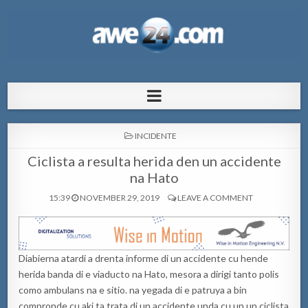
AWE24.com Bo centro di informacion
Bo centro di informacion pa Aruba
pa Aruba
POSTED
INCIDENTE
IN
Ciclista a resulta herida den un accidente
na Hato
15:39
NOVEMBER 29, 2019
LEAVE A COMMENT
Diabierna atardi a drenta informe di un accidente cu hende
herida banda di e viaducto na Hato, mesora a dirigi tanto polis
como ambulans na e sitio. na yegada di e patruya a bin
compronde cu aki ta trata di un accidente unda cu un un ciclista