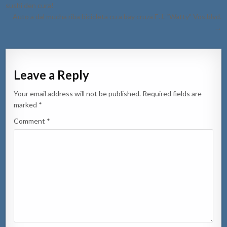
navigation
sushi den cura!
Auto a dal mucha riba bicicleta cu a bay cruza E.J. “Watty” Vos blvd.
→
Leave a Reply
Your email address will not be published.
Required fields are
marked
*
Comment
*