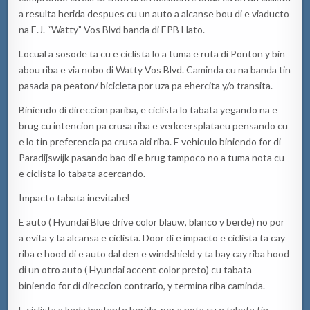
a resulta herida despues cu un auto a alcanse bou di e viaducto
na E.J. “Watty” Vos Blvd banda di EPB Hato.
Locual a sosode ta cu e ciclista lo a tuma e ruta di Ponton y bin
abou riba e via nobo di Watty Vos Blvd. Caminda cu na banda tin
pasada pa peaton/ bicicleta por uza pa ehercita y/o transita.
Biniendo di direccion pariba, e ciclista lo tabata yegando na e
brug cu intencion pa crusa riba e verkeersplataeu pensando cu
e lo tin preferencia pa crusa aki riba. E vehiculo biniendo for di
Paradijswijk pasando bao di e brug tampoco no a tuma nota cu
e ciclista lo tabata acercando.
Impacto tabata inevitabel
E auto ( Hyundai Blue drive color blauw, blanco y berde) no por
a evita y ta alcansa e ciclista. Door di e impacto e ciclista ta cay
riba e hood di e auto dal den e windshield y ta bay cay riba hood
di un otro auto ( Hyundai accent color preto) cu tabata
biniendo for di direccion contrario, y termina riba caminda.
E ciclista a keda bastante herida, por a nota cu e tabata tin