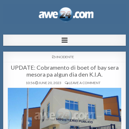
AWE24.com Bo centro di informacion
Bo centro di informacion pa Aruba
pa Aruba
POSTED
INCIDENTE
IN
UPDATE: Cobramento di boet of bay sera
mesora pa algun dia den K.I.A.
10:56
JUNE 20, 2023
LEAVE A COMMENT