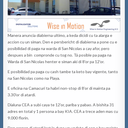
Manera anuncia diabierna ultimo, a keda dicidi cu ta alarga e
accion cu un siman. Den e persbericht di diabierna a pone cu e
posibilidad di paga na warda di San Nicolas a cay afor, pero
despues a bin compronde cu tog no. Tá posible pa paga na
Warda di San Nicolas henter e siman aki di 8’or pa 12’or.
E posibilidad pa paga cu cash tambe ta keto bay vigente, tanto
na San Nicolas como na Playa.
E oficina na Camacuri ta habri non-stop di 8’or di mainta pa
3.30’or di atardi.
Dialuna CEA a subi caya te 12’or, pariba y pabao. A bishita 31
adres en total y 1 persona a bay KIA. CEA a trece aden mas cu
9.000 florin.
Den oranan di atardi laat lo duna un update di con a bay mainta.