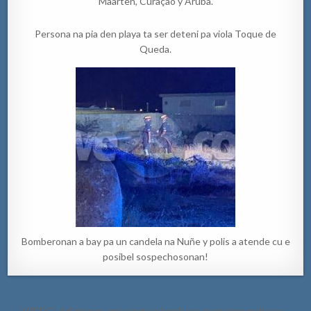
Maarten, Curaçao y Aruba.
Persona na pia den playa ta ser deteni pa viola Toque de
Queda.
Bomberonan a bay pa un candela na Nuñe y polis a atende cu e
posibel sospechosonan!
Post
← [VIDEO] Adictonan ambulante a kraak cas abandona pa basta