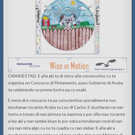
ORANJESTAD: E aña aki ta di cinco aña consecutivo cu ta
organisa un Concurso di Pintamento, pues Gobierno di Aruba
ta celebrando su prome lustro pa cu esaki.
E meta di e concurso ta pa conscientisa specialmente nos
muchanan tocante Aruba su Ley di Cacho. E muchanan na nan
turno a traves di nan pintura ta expresa y por siña mas tocante
e ley aki y nan tambe kisas lo por educa hendenan rond di nan
ora nan mira algo cu no ta cuadra cu nan deber. E aña aki e
muchanan mester pinta un of mas cacho den cura; Minister di