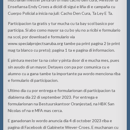
Enseñansa Endy Croes a dicidi di sigui e liña di e campaña cu
Cuerpo Policial a inicia na juli: Cacho Den Cura, Ta Ley E Ta.
Participacion ta gratis y tur mucha cu ta bay scol basico por
participa. Si abo como mayor sa cu bo yiu no a ricibi e formulario
na scol, por download e formulario via
www.specialprojectsaruba.org
tambe pa print pagina 2 (e print
mag ta blanco cu preto); pagina 1 ta e pagina di informacion.
E pintura mester ta na color y pinta door di e mucha mes, pues
sin ayudo di un mayor. Detayes con pa por comunica cu e
alumno cu a gana tambe ta importante pa wordo menciona riba
e formulario di participacion.
Ultimo dia cu por entrega e formularionan di participacion ta
diabierna dia 22 di september 2023. Por entrega e
formularionan na Bestuurskantoor Oranjestad, na HBK San
Nicolas of na e MFA mas cerca.
E ganadonan lo wordo anuncia dia 4 di october 2023 riba e
pagina di Facebook di Gabinete Wever-Croes. E muchanan cu