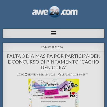
AWE24.com Bo centro di informacion
Bo centro di informacion pa Aruba
pa Aruba
POSTED
NATURALEZA
IN
FALTA 3 DIA MAS PA POR PARTICIPA DEN
E CONCURSO DI PINTAMENTO “CACHO
DEN CURA”
15:05
SEPTEMBER 19, 2023
LEAVE A COMMENT