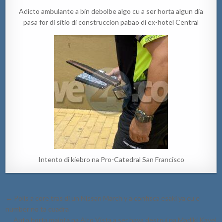
Adicto ambulante a bin debolbe algo cu a ser horta algun dia
pasa for di sitio di construccion pabao di ex-hotel Central
Intento di kiebro na Pro-Catedral San Francisco
Post
← Polis a core tras di un Nissan March y a confisca esaki ya cu e
navigation
number no ta cuadra
Auto horta mainta na Alto Vista a ser haya destrui na Madiki Kavel