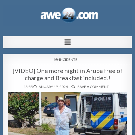
AWE24.com Bo centro di informacion
Bo centro di informacion pa Aruba
pa Aruba
POSTED
INCIDENTE
IN
[VIDEO] One more night in Aruba free of
charge and Breakfast included.!
13:55
JANUARY 19, 2024
LEAVE A COMMENT