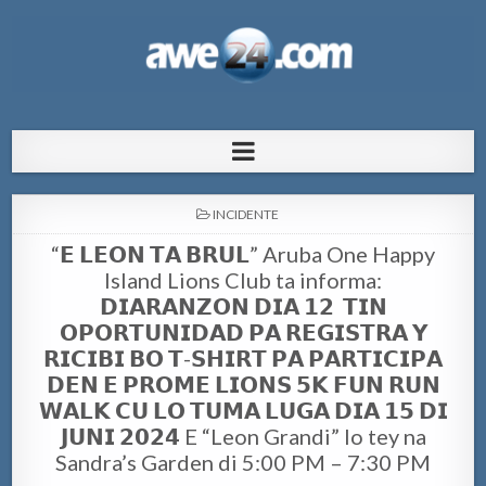
AWE24.com Bo centro di informacion
Bo centro di informacion pa Aruba
pa Aruba
POSTED
INCIDENTE
IN
“𝗘 𝗟𝗘𝗢𝗡 𝗧𝗔 𝗕𝗥𝗨𝗟” Aruba One Happy
Island Lions Club ta informa:
𝗗𝗜𝗔𝗥𝗔𝗡𝗭𝗢𝗡 𝗗𝗜𝗔 𝟭𝟮 𝗧𝗜𝗡
𝗢𝗣𝗢𝗥𝗧𝗨𝗡𝗜𝗗𝗔𝗗 𝗣𝗔 𝗥𝗘𝗚𝗜𝗦𝗧𝗥𝗔 𝗬
𝗥𝗜𝗖𝗜𝗕𝗜 𝗕𝗢 𝗧-𝗦𝗛𝗜𝗥𝗧 𝗣𝗔 𝗣𝗔𝗥𝗧𝗜𝗖𝗜𝗣𝗔
𝗗𝗘𝗡 𝗘 𝗣𝗥𝗢𝗠𝗘 𝗟𝗜𝗢𝗡𝗦 𝟱𝗞 𝗙𝗨𝗡 𝗥𝗨𝗡
𝗪𝗔𝗟𝗞 𝗖𝗨 𝗟𝗢 𝗧𝗨𝗠𝗔 𝗟𝗨𝗚𝗔 𝗗𝗜𝗔 𝟭𝟱 𝗗𝗜
𝗝𝗨𝗡𝗜 𝟮𝟬𝟮𝟰 E “Leon Grandi” lo tey na
Sandra’s Garden di 5:00 PM – 7:30 PM