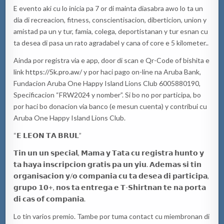
E evento aki cu lo inicia pa 7 or di mainta diasabra awo lo ta un
dia di recreacion, fitness, conscientisacion, diberticion, union y
amistad pa un y tur, famia, colega, deportistanan y tur esnan cu
ta desea di pasa un rato agradabel y cana of core e 5 kilometer..
Ainda por registra via e app, door di scan e Qr-Code of bishita e
link
https://5k.pro.aw/
y por haci pago on-line na Aruba Bank,
Fundacion Aruba One Happy Island Lions Club 6005880190,
Specificacion “FRW2024 y nomber”. Si bo no por participa, bo
por haci bo donacion via banco (e mesun cuenta) y contribui cu
Aruba One Happy Island Lions Club.
“𝗘 𝗟𝗘𝗢𝗡 𝗧𝗔 𝗕𝗥𝗨𝗟”
𝗧𝗶𝗻 𝘂𝗻 𝘂𝗻 𝘀𝗽𝗲𝗰𝗶𝗮𝗹, 𝗠𝗮𝗺𝗮 𝘆 𝗧𝗮𝘁𝗮 𝗰𝘂 𝗿𝗲𝗴𝗶𝘀𝘁𝗿𝗮 𝗵𝘂𝗻𝘁𝗼 𝘆
𝘁𝗮 𝗵𝗮𝘆𝗮 𝗶𝗻𝘀𝗰𝗿𝗶𝗽𝗰𝗶𝗼𝗻 𝗴𝗿𝗮𝘁𝗶𝘀 𝗽𝗮 𝘂𝗻 𝘆𝗶𝘂. 𝗔𝗱𝗲𝗺𝗮𝘀 𝘀𝗶 𝘁𝗶𝗻
𝗼𝗿𝗴𝗮𝗻𝗶𝘀𝗮𝗰𝗶𝗼𝗻 𝘆/𝗼 𝗰𝗼𝗺𝗽𝗮𝗻𝗶𝗮 𝗰𝘂 𝘁𝗮 𝗱𝗲𝘀𝗲𝗮 𝗱𝗶 𝗽𝗮𝗿𝘁𝗶𝗰𝗶𝗽𝗮,
𝗴𝗿𝘂𝗽𝗼 𝟭𝟬+, 𝗻𝗼𝘀 𝘁𝗮 𝗲𝗻𝘁𝗿𝗲𝗴𝗮 𝗲 𝗧-𝗦𝗵𝗶𝗿𝘁𝗻𝗮𝗻 𝘁𝗲 𝗻𝗮 𝗽𝗼𝗿𝘁𝗮
𝗱𝗶 𝗰𝗮𝘀 𝗼𝗳 𝗰𝗼𝗺𝗽𝗮𝗻𝗶𝗮.
Lo tin varios premio. Tambe por tuma contact cu miembronan di