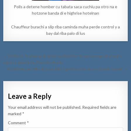
Polis a detene homber cu tabata saca cuchiu pa otro na e
hotzone banda di e highrise hotelnan
Chauffeur burachi a slip riba caminda muha perde control y a
bay dal riba palo di lus
Post
← [VIDEO] Problema di famia na Kiviti for di den oranan di atardi a
navigation
sigui te anochi cu 2 hende herida
Accidente pa falta di pasenshi y preferencia na e rotonde Sasaki →
Leave a Reply
Your email address will not be published.
Required fields are
marked
*
Comment
*