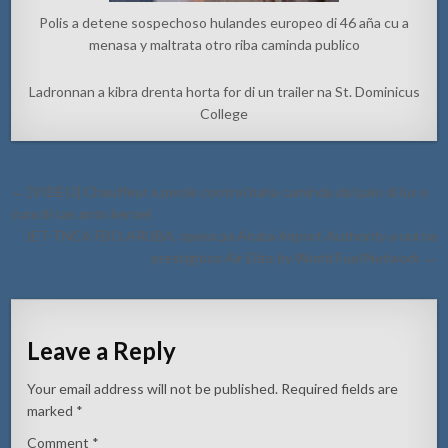
Polis a detene sospechoso hulandes europeo di 46 aña cu a
menasa y maltrata otro riba caminda publico
Ladronnan a kibra drenta horta for di un trailer na St. Dominicus
College
Post
← [VIDEO] Chauffeur a perde control baha caminda dal palo di lus y
navigation
cura di cas anto kentel
JET-TNCA FBO ARUBA, opera pa Aruba Airport Authority a uni na
prestigioso Air Elite by World Fuel Network →
Leave a Reply
Your email address will not be published.
Required fields are
marked
*
Comment
*