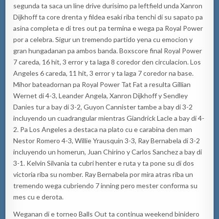
segunda ta saca un line drive durisimo pa leftfield unda Xanron
Dijkhoff ta core drenta y fildea esaki riba tenchi di su sapato pa
asina completa e di tres out pa termina e wega pa Royal Power
por a celebra. Sigur un tremendo partido yena cu emocion y
gran hungadanan pa ambos banda. Boxscore final Royal Power
7 careda, 16 hit, 3 error y ta laga 8 coredor den circulacion. Los
Angeles 6 careda, 11 hit, 3 error y ta laga 7 coredor na base.
Mihor bateadornan pa Royal Power Tat Fat a resulta Gillian
Wernet di 4-3, Leander Angela, Xanron Dijkhoff y Sendley
Danies tur a bay di 3-2, Guyon Cannister tambe a bay di 3-2
incluyendo un cuadrangular mientras Giandrick Lacle a bay di 4-
2. Pa Los Angeles a destaca na plato cu e carabina den man
Nestor Romero 4-3, Willie Yrausquin 3-3, Ray Bernabela di 3-2
incluyendo un homerun, Juan Chirino y Carlos Sanchez a bay di
3-1. Kelvin Silvania ta cubri henter e ruta y ta pone su di dos
victoria riba su nomber. Ray Bernabela por mira atras riba un
tremendo wega cubriendo 7 inning pero mester conforma su
mes cu e derota.
Weganan di e torneo Balls Out ta continua weekend binidero