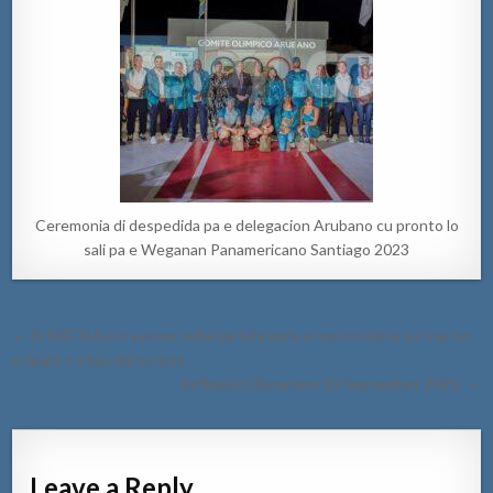
Ceremonia di despedida pa e delegacion Arubano cu pronto lo
sali pa e Weganan Panamericano Santiago 2023
Post
← [VIDEO] Auto a pone señal pa bira pero e motociclista su tras no
navigation
a ripara y a bay dal su tras
Reflexión Diaranson 10 September 2025. →
Leave a Reply