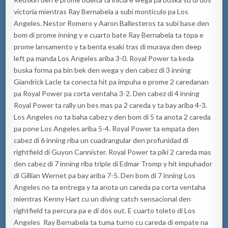
victoria mientras Ray Bernabela a subi monticulo pa Los
Angeles. Nestor Romero y Aaron Ballesteros ta subi base den
bom di prome inning y e cuarto bate Ray Bernabela ta topa e
prome lansamento y ta benta esaki tras di muraya den deep
left pa manda Los Angeles ariba 3-0. Royal Power ta keda
buska forma pa bin bek den wega y den cabez di 3 inning
Giandrick Lacle ta conecta hit pa impuha e prome 2 caredanan
pa Royal Power pa corta ventaha 3-2. Den cabez di 4 inning
Royal Power ta rally un bes mas pa 2 careda y ta bay ariba 4-3.
Los Angeles no ta baha cabez y den bom di 5 ta anota 2 careda
pa pone Los Angeles ariba 5-4. Royal Power ta empata den
cabez di 6 inning riba un cuadrangular den profunidad di
rightfield di Guyon Cannister. Royal Power ta piki 2 careda mas
den cabez di 7 inning riba triple di Edmar Tromp y hit impuhador
di Gillian Wernet pa bay ariba 7-5. Den bom di 7 inning Los
Angeles no ta entrega y ta anota un careda pa corta ventaha
mientras Kenny Hart cu un diving catch sensacional den
rightfield ta percura pa e di dos out. E cuarto toleto di Los
Angeles Ray Bernabela ta tuma turno cu careda di empate na