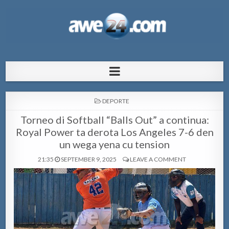
AWE24.com Bo centro di informacion
Bo centro di informacion pa Aruba
pa Aruba
POSTED
DEPORTE
IN
Torneo di Softball “Balls Out” a continua:
Royal Power ta derota Los Angeles 7-6 den
un wega yena cu tension
21:35
SEPTEMBER 9, 2025
LEAVE A COMMENT