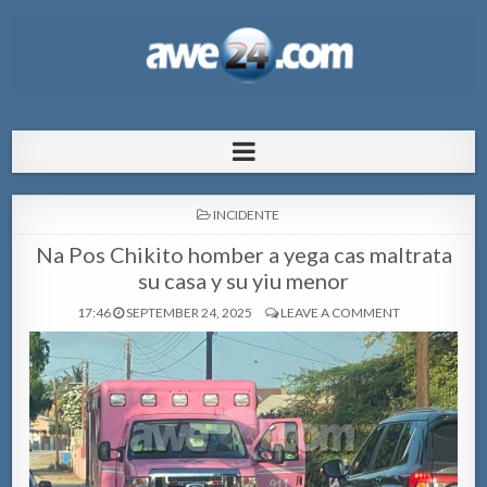
AWE24.com Bo centro di informacion
Bo centro di informacion pa Aruba
pa Aruba
POSTED
INCIDENTE
IN
Na Pos Chikito homber a yega cas maltrata
su casa y su yiu menor
17:46
SEPTEMBER 24, 2025
LEAVE A COMMENT