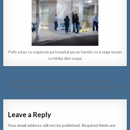
Polis a bay cu urgencia pa hospital pa un hende cu a yega eynan
cu hinka den curpa
Post
← Sesion virtual special pa studiantenan na Hulanda y Aruba
navigation
Auto a sali dilanti motociclista dal e benta abao y sigui core bay →
Leave a Reply
Your email address will not be published.
Required fields are