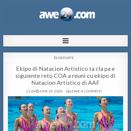
AWE24.com Bo centro di informacion
Bo centro di informacion pa Aruba
pa Aruba
POSTED
DEPORTE
IN
Ekipo di Natacion Artistico ta cla pa e
siguiente reto COA a reuni cu ekipo di
Natacion Artistico di AAF
11:06
JUNE 29, 2026
LEAVE A COMMENT