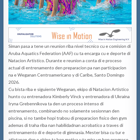
Siman pasa a tene un reunion riba nivel tecnico cu e comision di
Aruba Aquatics Federation (AAF) cu ta encarga cu e deporte di
Natacion Artistico. Durante e reunion a conta di e proceso
actual di entrenamento den preparacion pa nan participacion
na e Weganan Centroamericano y di Caribe, Santo Domingo
2026.
Cu bista riba e siguiente Weganan, ekipo di Natacion Artistico
hunto cu entrenadora Kimberly Vinck y entrenadora di Ukraina
Iryna Grebennikova ta den un proceso intenso di
entrenamento, combinando no solamente sesionnan den
piscina, si no tambe hopi trabou di preparacion fisico den gym
ademas di traha riba nan habilidadnan acrobatico a traves di
entrenamento di e deporte di gimnasia. Mester bisa cu tur e
atletanan den e ekipo ta bon motiva y ta mira un bon progreso