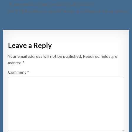
Post
← TEAM SNOR A PONE CASHERO HILLS PLAT!
navigation
[VIDEO] Accidente cu hende herida na e bahada di e brug na Hato
→
Leave a Reply
Your email address will not be published.
Required fields are
marked
*
Comment
*