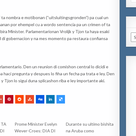
for
i ta nombra e motibonan (“uitsluitingsgronden”) pa cual un
anan por ehempel cu a wordo sentencia pa un crimen of ta
ira Minister. Parlamentarionan Vrolijk y Tjon ta haya esaki
Ar
 di gobernacion y na mes momento pa restaura confiansa
arlamentario. Den un reunion di comishon central lo dicidi e
 haci pregunta y despues lo fiha un fecha pa trata e ley. Den
y Tjon lo sigui duna splicashon riba e ley importante aki.
 TA
Prome Minister Evelyn
Durante su ultimo bishita
 DI
Wever-Croes: DIA DI
na Aruba como