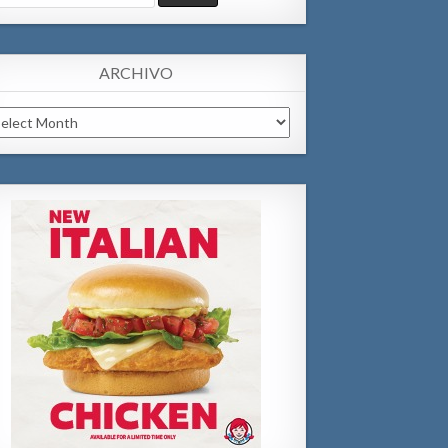
:
ARCHIVO
chivo