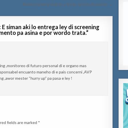
Mainta tempran ladron a horta cartera di peaton →
siman aki lo entrega ley di screening
amento pa asina e por wordo trata.
”
ing ,monitoreo di futuro personal di e organo mas
esponsabel encuanto maneho di e pais concerni ,AVP
ing ,awor mester “hurry up” pa pasa e ley !
red fields are marked
*