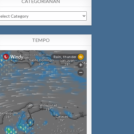
CATEGORIANAN
tegorianan
TEMPO