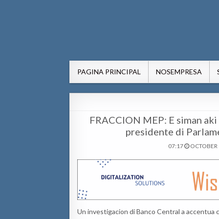
AWE24.com Bo centro di in
Bo centro di informacion pa Aruba
PAGINA PRINCIPAL
NOSEMPRESA
FRACCION MEP: E siman aki lo
presidente di Parlame
07:17
OCTOBER 1
Un investigacion di Banco Central a accentua 