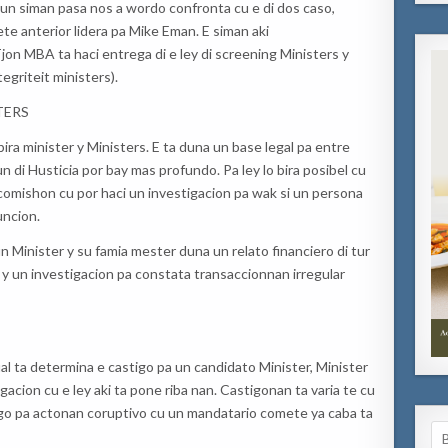
gun siman pasa nos a wordo confronta cu e di dos caso,
ete anterior lidera pa Mike Eman. E siman aki
jon MBA ta haci entrega di e ley di screening Ministers y
egriteit ministers).
TERS
bira minister y Ministers. E ta duna un base legal pa entre
n di Husticia por bay mas profundo. Pa ley lo bira posibel cu
comishon cu por haci un investigacion pa wak si un persona
uncion.
un Minister y su famia mester duna un relato financiero di tur
 y un investigacion pa constata transaccionnan irregular
al ta determina e castigo pa un candidato Minister, Minister
igacion cu e ley aki ta pone riba nan. Castigonan ta varia te cu
igo pa actonan coruptivo cu un mandatario comete ya caba ta
Se