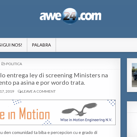
formacion pa Aruba
SIGUI NOS!
PALABRA
POSTED
POLITICA
IN
 entrega ley di screening Ministers na
nto pa asina e por wordo trata.
7, 2019
LEAVE A COMMENT
cu den comunidad ta biba e percepcion cu e grado di