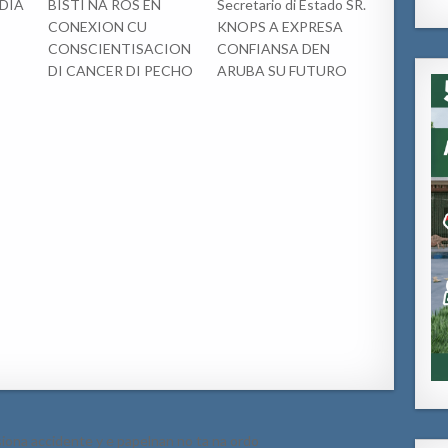
DIA
BISTI NA ROS EN
Secretario di Estado SR.
CONEXION CU
KNOPS A EXPRESA
CONSCIENTISACION
CONFIANSA DEN
DI CANCER DI PECHO
ARUBA SU FUTURO
iona accidente y e papelnan no ta na ordo