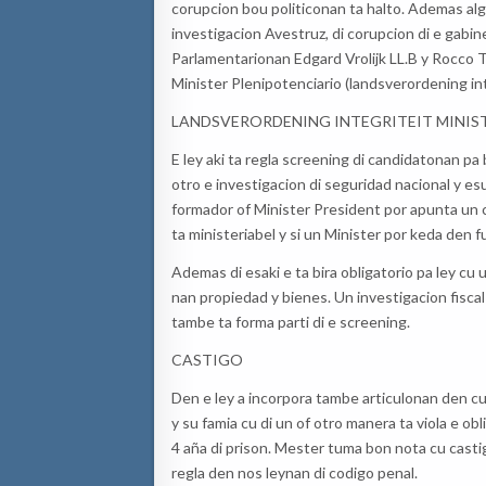
corupcion bou politiconan ta halto. Ademas al
investigacion Avestruz, di corupcion di e gabin
Parlamentarionan Edgard Vrolijk LL.B y Rocco T
Minister Plenipotenciario (landsverordening int
LANDSVERORDENING INTEGRITEIT MINIS
E ley aki ta regla screening di candidatonan pa 
otro e investigacion di seguridad nacional y esu
formador of Minister President por apunta un 
ta ministeriabel y si un Minister por keda den f
Ademas di esaki e ta bira obligatorio pa ley cu 
nan propiedad y bienes. Un investigacion fiscal
tambe ta forma parti di e screening.
CASTIGO
Den e ley a incorpora tambe articulonan den cu
y su famia cu di un of otro manera ta viola e obl
4 aña di prison. Mester tuma bon nota cu cast
regla den nos leynan di codigo penal.