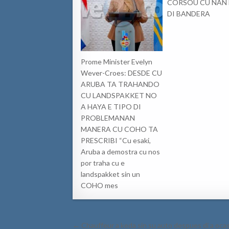
CORSOU CU NAN 
DI BANDERA
Prome Minister Evelyn
Wever-Croes: DESDE CU
ARUBA TA TRAHANDO
CU LANDSPAKKET NO
A HAYA E TIPO DI
PROBLEMANAN
MANERA CU COHO TA
PRESCRIBI “Cu esaki,
Aruba a demostra cu nos
por traha cu e
landspakket sin un
COHO mes
Post
← Chauffeur a keda sin su auto despues di a ocas