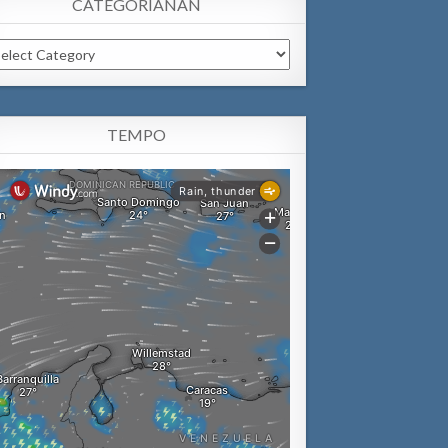
CATEGORIANAN
tegorianan
TEMPO