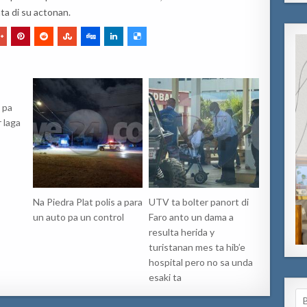
nta di su actonan.
 pa
 laga
Na Piedra Plat polis a para
UTV ta bolter panort di
un auto pa un control
Faro anto un dama a
resulta herida y
turistanan mes ta hib’e
hospital pero no sa unda
esaki ta
Se