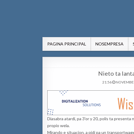
AWE24.com Bo centro di in
Bo centro di informacion pa Aruba
PAGINA PRINCIPAL
NOSEMPRESA
Nieto ta lant
21:56
NOVEMBER 
Diasabra atardi, pa 3’or y 20, polis ta presenta
propio wela.
Mirando e situacion, a pidi pa un transportwage