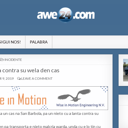
formacion pa Aruba
SIGUI NOS!
PALABRA
POSTED
INCIDENTE
IN
a contra su wela den cas
9, 2019
LEAVE A COMMENT
 na un cas na San Barbola, pa un nieto cu a lanta contra su
n pa transporta e nieto malcria warda, unda cu e lo tin cu