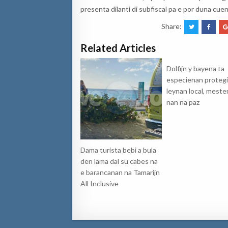
presenta dilanti di subfiscal pa e por duna cue
Share:
Related Articles
Dolfijn y bayena ta
especienan protegi
leynan local, mester
nan na paz
Dama turista bebi a bula
den lama dal su cabes na
e barancanan na Tamarijn
All Inclusive