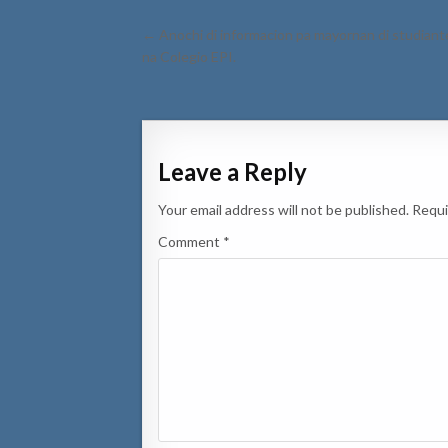
Post
← Anochi di informacion pa mayornan di studiant
navigation
na Colegio EPI.
Leave a Reply
Your email address will not be published.
Requi
Comment
*