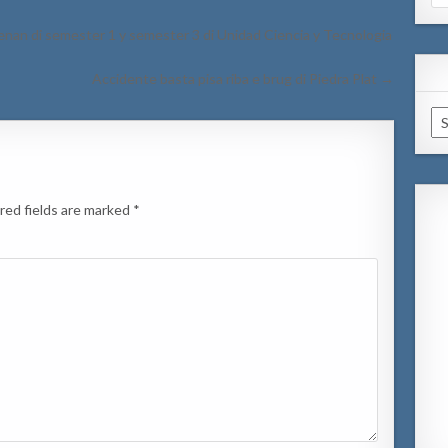
for
enan di semester 1 y semester 3 di Unidad Ciencia y Tecnologia
Accidente basta pisa riba e brug di Piedra Plat →
Ar
red fields are marked
*