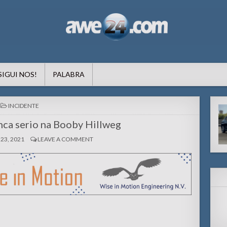
formacion pa Aruba
SIGUI NOS!
PALABRA
POSTED
INCIDENTE
IN
nca serio na Booby Hillweg
23, 2021
LEAVE A COMMENT