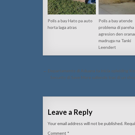
Polis a bay Hato pa auto
Polis a bay atende
horta laga atras
problema di pareha
agresion den orana
madruga na Tanki
Leendert
Post
← Departamento di Aduana ta inicia opleiding K
navigation
Security di Save More saliendo tras di un shop
Leave a Reply
Your email address will not be published.
Requi
Comment
*