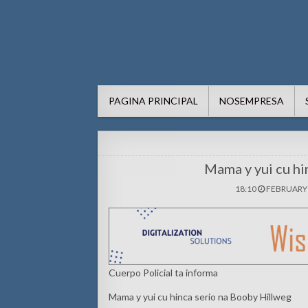
AWE24.com Bo centro di in
Bo centro di informacion pa Aruba
PAGINA PRINCIPAL
NOSEMPRESA
Mama y yui cu hi
18:10
FEBRUARY 
Cuerpo Policial ta informa
Mama y yui cu hinca serio na Booby Hillweg