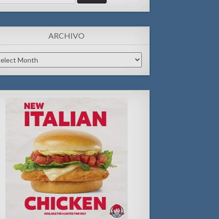
:
ARCHIVO
chivo