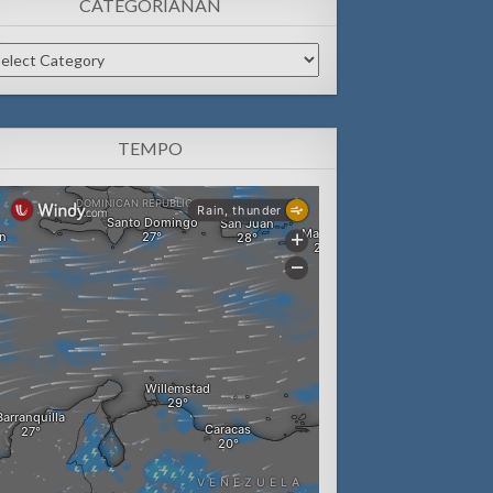
CATEGORIANAN
tegorianan
TEMPO