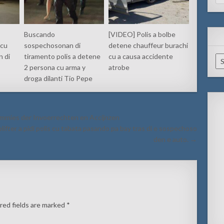
for
Buscando
[VIDEO] Polis a bolbe
 cu
sospechosonan di
detene chauffeur burachi
n di
tiramento polis a detene
cu a causa accidente
Ar
2 persona cu arma y
atrobe
droga dilanti Tio Pepe
ommies der Invoerrechten en Accijnzen
lifter a pidi polis cu tabata pasando pa bay tras di e sospechoso
den e auto. →
red fields are marked
*