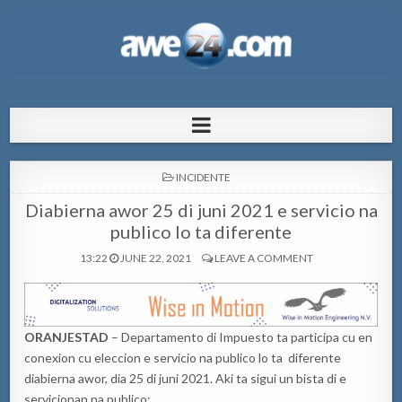
AWE24.com Bo centro di informacion
Bo centro di informacion pa Aruba
pa Aruba
POSTED
INCIDENTE
IN
Diabierna awor 25 di juni 2021 e servicio na
publico lo ta diferente
13:22
JUNE 22, 2021
LEAVE A COMMENT
ORANJESTAD
– Departamento di Impuesto ta participa cu en
conexion cu eleccion e servicio na publico lo ta diferente
diabierna awor, dia 25 di juni 2021. Aki ta sigui un bista di e
servicionan na publico: