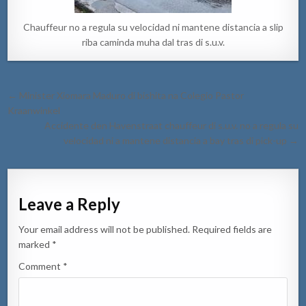
Chauffeur no a regula su velocidad ni mantene distancia a slip
riba caminda muha dal tras di s.u.v.
Post
← Minister Xiomara Maduro di bishita na Colegio Pastor
navigation
Kraanwinkel
Accidente den Havenstraat chauffeur di s.u.v. no a regula su
velocidad ni a mantene distancia a bay tras di pick-up →
Leave a Reply
Your email address will not be published.
Required fields are
marked
*
Comment
*