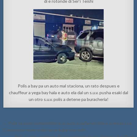
di e rotonde di Ser’i Teishi
Polis a bay pa un auto mal staciona, un rato despues e
chauffeur a yega bay hala e auto ela dal un s.u.v. pusha esaki dal
un otro s.u.v. polis a detene pa buracheria!
Post
← Polis ta asisti automobilista cu auto a daña net riba e overpass na
navigation
Cumana pa move esaki na un lugar mas safe
Polis ta para un Honda Fit sin controleplaat y detene chauffeur