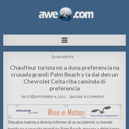
AWE24.com Bo centro di informacion
Bo centro di informacion pa Aruba
pa Aruba
POSTED
INCIDENTE
IN
Chauffeur turista no a duna preferencia na
crusada grandi Palm Beach y ta dal den un
Chevrolet Celta riba caminda di
preferencia
08:15
SEPTEMBER 4, 2021
LEAVE A COMMENT
Diasabra mainta a drenta informe di un accidente cu hende
herida na e crusada grandi na Palm Beach, mesora a dirigi tanto