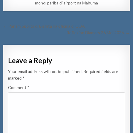
mondi pariba di airport na Mahuma
Post
← Panam Sports di Bishita na oficina di COA
navigation
Reflexion Diamars 26 Mei 2026. →
Leave a Reply
Your email address will not be published.
Required fields are
marked
*
Comment
*