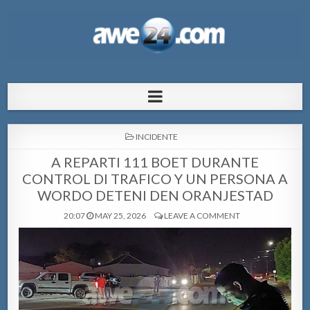
AWE24.com Bo centro di informacion
Bo centro di informacion pa Aruba
pa Aruba
POSTED
INCIDENTE
IN
A REPARTI 111 BOET DURANTE
CONTROL DI TRAFICO Y UN PERSONA A
WORDO DETENI DEN ORANJESTAD
20:07
MAY 25, 2026
LEAVE A COMMENT